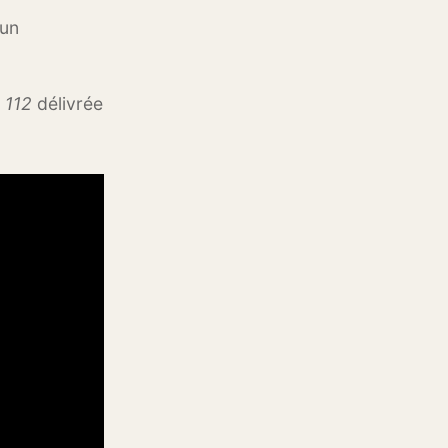
 un
 112
délivrée