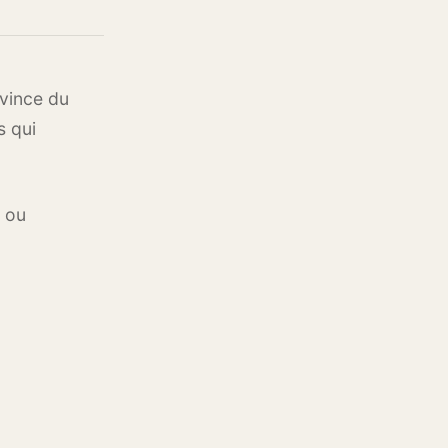
ovince du
s qui
s ou