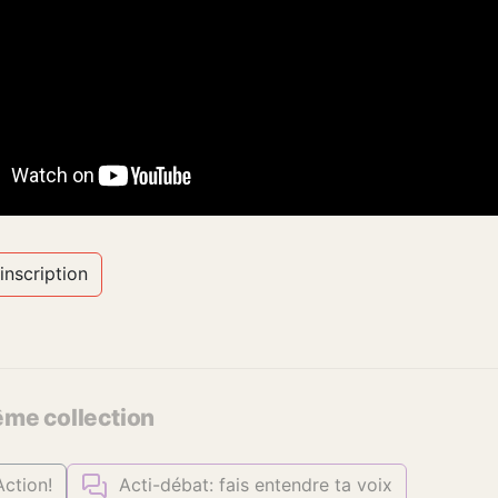
 inscription
ême collection
 Action!
Acti-débat: fais entendre ta voix