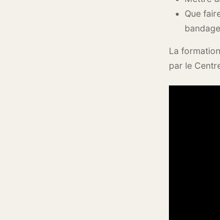
Que fair
bandag
La formation
par le Centr