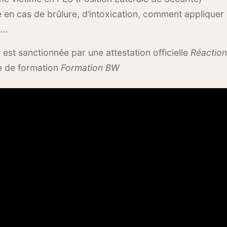
e en cas de brûlure, d’intoxication, comment appliquer
e…
 est sanctionnée par une attestation officielle
Réaction
e de formation
Formation BW