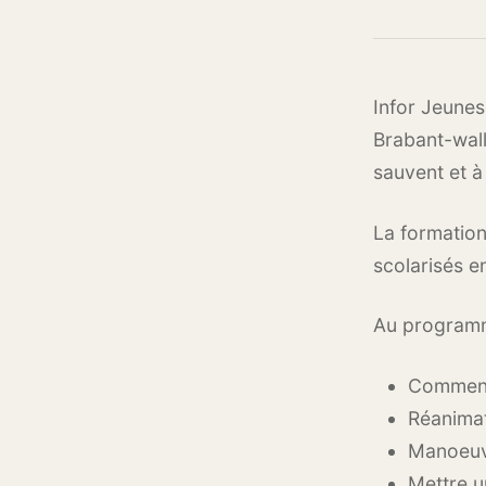
Infor Jeunes
Brabant-wall
sauvent et à
La formation
scolarisés e
Au program
Comment 
Réanimati
Manoeuv
Mettre u