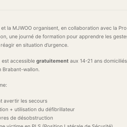
 et la MJWOO organisent, en collaboration avec la Pr
on, une journé de formation pour apprendre les geste
 réagir en situation d’urgence.
 est accessible
gratuitement
aux 14-21 ans domicilié
n Brabant-wallon.
me:
avertir les secours
on + utilisation du défibrillateur
res de désobstruction
ne victime en PLS (Position Latérale de Sécurité)