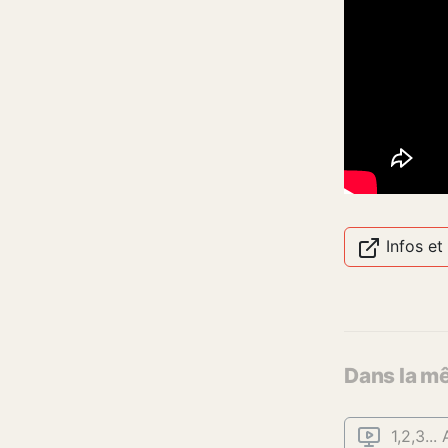
Infos et
Dans la m
1,2,3...