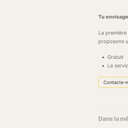
Tu envisage
La première 
proposons un
Gratuit
Le servi
Contacte-n
Dans la m