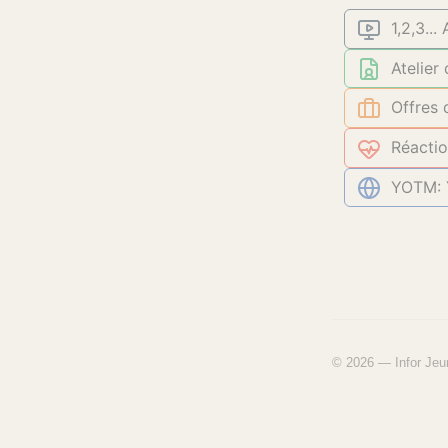
1,2,3...
Atelier
Offres 
Réactio
YOTM: Y
© 2026 — Infor Jeu