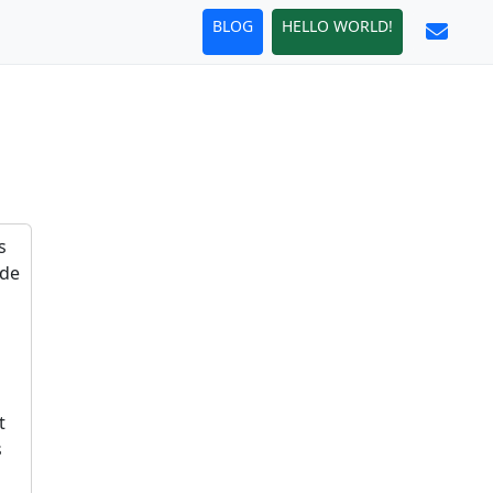
BLOG
HELLO WORLD!
s
 de
t
s