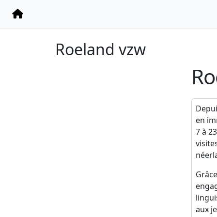
Roeland vzw
Ro
Depui
en im
7 à 2
visite
néerl
Grâce
engag
lingu
aux j