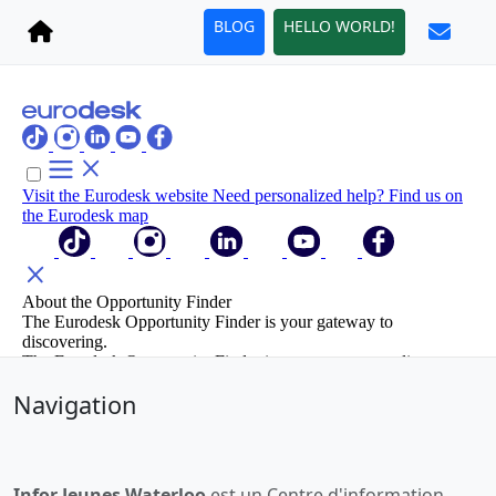
BLOG
HELLO WORLD!
Navigation
Infor Jeunes Waterloo
est un Centre d'information